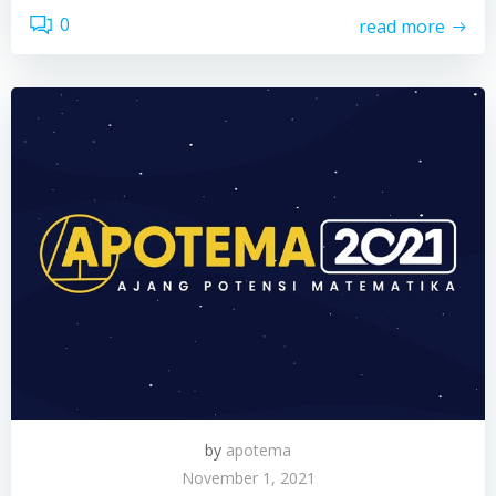
0
read more
by
apotema
November 1, 2021