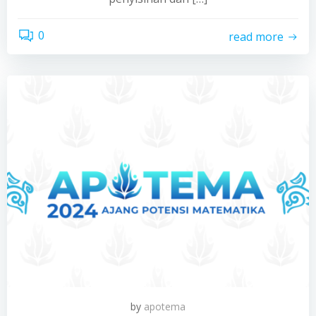
0
read more
by
apotema