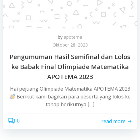
by
apotema
Oktober 28, 2023
Pengumuman Hasil Semifinal dan Lolos
ke Babak Final Olimpiade Matematika
APOTEMA 2023
Hai pejuang Olimpiade Matematika APOTEMA 2023
Berikut kami bagikan para peserta yang lolos ke
tahap berikutnya […]
0
read more