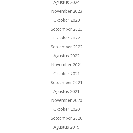
Agustus 2024
November 2023
Oktober 2023
September 2023
Oktober 2022
September 2022
Agustus 2022
November 2021
Oktober 2021
September 2021
Agustus 2021
November 2020
Oktober 2020
September 2020
Agustus 2019