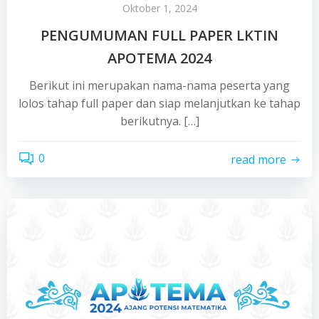
Oktober 1, 2024
PENGUMUMAN FULL PAPER LKTIN
APOTEMA 2024
Berikut ini merupakan nama-nama peserta yang
lolos tahap full paper dan siap melanjutkan ke tahap
berikutnya. […]
0
read more