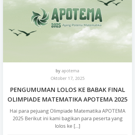
by
apotema
Oktober 17, 2025
PENGUMUMAN LOLOS KE BABAK FINAL
OLIMPIADE MATEMATIKA APOTEMA 2025
Hai para pejuang Olimpiade Matematika APOTEMA
2025 Berikut ini kami bagikan para peserta yang
lolos ke […]