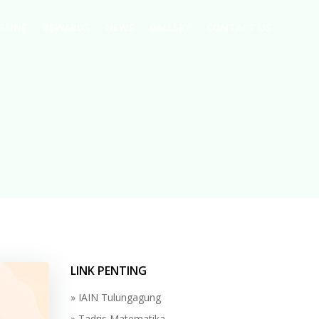
ELINE
REWARDS
NEWS
GALLERY
CONTACT US
LINK PENTING
» IAIN Tulungagung
» Tadris Matematika