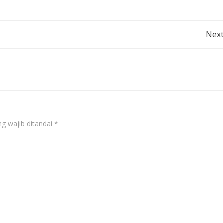
Post
Next
navigation
g wajib ditandai
*