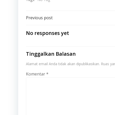
Post
Previous post
navigation
No responses yet
Tinggalkan Balasan
Alamat email Anda tidak akan dipublikasikan.
Ruas yan
Komentar
*