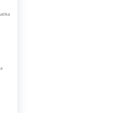
atika
ga