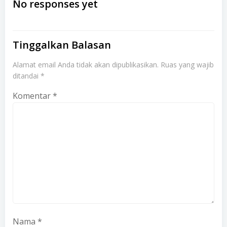
navigation
navigation
No responses yet
Tinggalkan Balasan
Alamat email Anda tidak akan dipublikasikan.
Ruas yang wajib
ditandai
*
Komentar
*
Nama
*