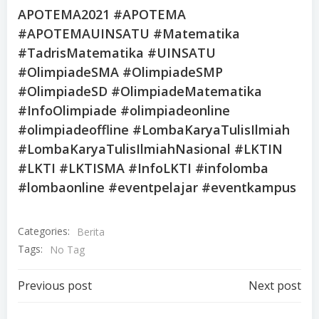
APOTEMA2021 #APOTEMA
#APOTEMAUINSATU #Matematika
#TadrisMatematika #UINSATU
#OlimpiadeSMA #OlimpiadeSMP
#OlimpiadeSD #OlimpiadeMatematika
#InfoOlimpiade #olimpiadeonline
#olimpiadeoffline #LombaKaryaTulisIlmiah
#LombaKaryaTulisIlmiahNasional #LKTIN
#LKTI #LKTISMA #InfoLKTI #infolomba
#lombaonline #eventpelajar #eventkampus
Categories:
Berita
Tags:
No Tag
Post
Post
Previous post
Next post