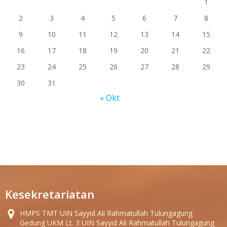
1
2
3
4
5
6
7
8
9
10
11
12
13
14
15
16
17
18
19
20
21
22
23
24
25
26
27
28
29
30
31
« Okt
Kesekretariatan
HMPS TMT UIN Sayyid Ali Rahmatullah Tulungagung
Gedung UKM Lt. 3 UIN Sayyid Ali Rahmatullah Tulungagung