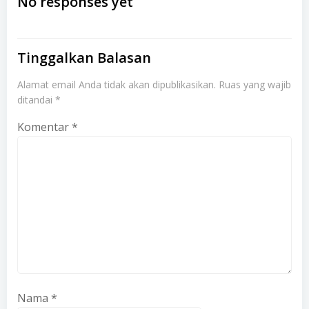
navigation
navigation
No responses yet
Tinggalkan Balasan
Alamat email Anda tidak akan dipublikasikan.
Ruas yang wajib
ditandai
*
Komentar
*
Nama
*