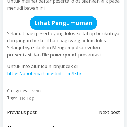
Untuk melihat daftar peserta lolos silahkan klik pada
menudi bawah ini:
Lihat Pengumuman
Selamat bagi peserta yang lolos ke tahap berikutnya
dan jangan berkecil hati bagi yang belum lolos.
Selanjutnya silahkan Mengumpulkan
video
presentasi
dan
file powerpoint
presentasi.
Untuk info alur lebih lanjut cek di
https://apotema.hmpstmt.com/lkti/
Categories:
Berita
Tags:
No Tag
Post
Post
Previous post
Next post