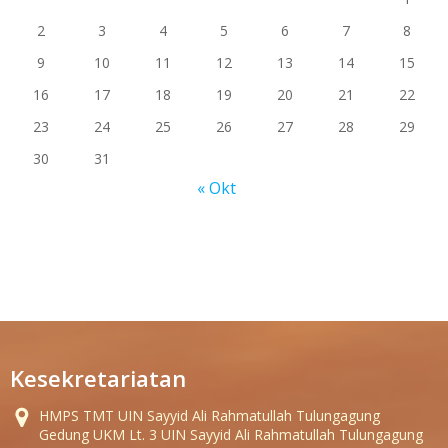
2
3
4
5
6
7
8
9
10
11
12
13
14
15
16
17
18
19
20
21
22
23
24
25
26
27
28
29
30
31
« Okt
Kesekretariatan
HMPS TMT UIN Sayyid Ali Rahmatullah Tulungagung
Gedung UKM Lt. 3 UIN Sayyid Ali Rahmatullah Tulungagung