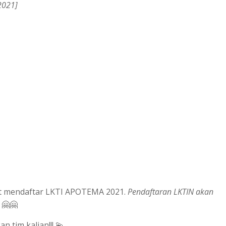
2021]
at mendaftar LKTI APOTEMA 2021.
Pendaftaran LKTIN akan
🤗🤗
n tim kalian!!! 💫