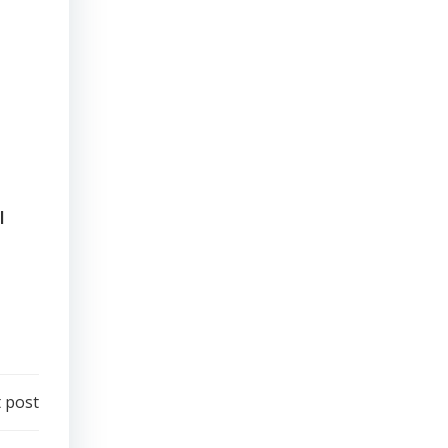
I
 post