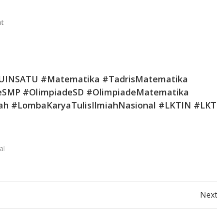
t
NSATU #Matematika #TadrisMatematika
eSMP #OlimpiadeSD #OlimpiadeMatematika
ah #LombaKaryaTulisIlmiahNasional #LKTIN #LKT
al
Post
Next