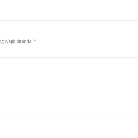
navigation
g wajib ditandai
*