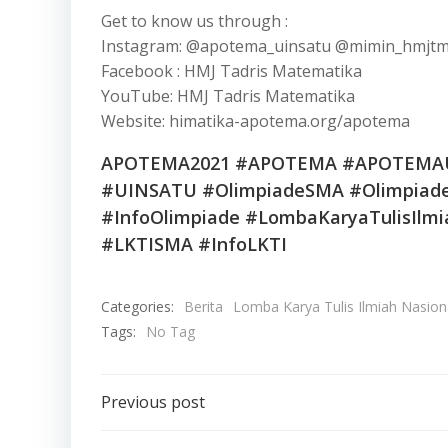
Get to know us through :
Instagram: @apotema_uinsatu @mimin_hmjtm
Facebook : HMJ Tadris Matematika
YouTube: HMJ Tadris Matematika
Website: himatika-apotema.org/apotema
APOTEMA2021 #APOTEMA #APOTEMAUI
#UINSATU #OlimpiadeSMA #Olimpiad
#InfoOlimpiade #LombaKaryaTulisIlmi
#LKTISMA #InfoLKTI
Categories:
Berita
Lomba Karya Tulis Ilmiah Nasion
Tags:
No Tag
Post
Previous post