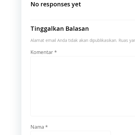
navigation
No responses yet
Tinggalkan Balasan
Alamat email Anda tidak akan dipublikasikan.
Ruas yan
Komentar
*
Nama
*