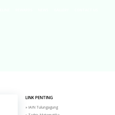
ELINE
REWARDS
NEWS
GALLERY
CONTACT US
LINK PENTING
» IAIN Tulungagung
» Tadris Matematika