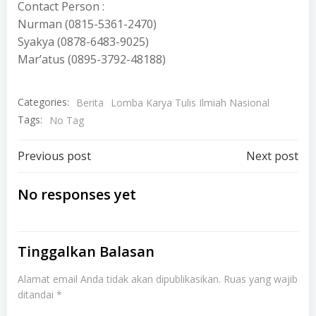
Contact Person :
Nurman (0815-5361-2470)
Syakya (0878-6483-9025)
Mar’atus (0895-3792-48188)
Categories:
Berita
Lomba Karya Tulis Ilmiah Nasional
Tags:
No Tag
Post
Post
Previous post
Next post
navigation
navigation
No responses yet
Tinggalkan Balasan
Alamat email Anda tidak akan dipublikasikan.
Ruas yang wajib
ditandai
*