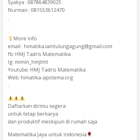
Syakya : 087864839025
Nurman : 081553612470
.
.
More info
email : himatika.iaintulungagung@gmail.com
fb: HMJ Tadris Matematika
Ig: mimin_hmjtmt
Youtube: HMJ Tadris Matematika
Web: himatika-apotema.org
.
Daftarkan dirimu segera
untuk tetap berkarya
dan produktif meskipun di rumah saja
Matematika Jaya untuk Indonesia